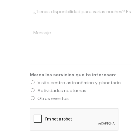
m
o
¿
e
d
T
r
e
i
o
a
M
e
d
d
e
n
e
u
n
e
n
l
s
s
i
t
a
d
ñ
o
j
i
o
Marca los servicios que te interesen:
s
e
s
s
Visita centro astronómico y planetario
*
p
Actividades nocturnas
o
Otros eventos
n
i
b
i