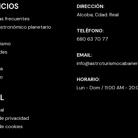
ICIOS
DIRECCIÓN:
Alcoba, Cdad. Real
as frecuentes
stronómico planetario
TELÉFONO:
680 63 70 77
rismo
des
EMAIL:
info@astroturismocabane
ta
o
HORARIO:
Lun - Dom / 11:00 AM - 20
L
al
 de privacidad
 de cookies