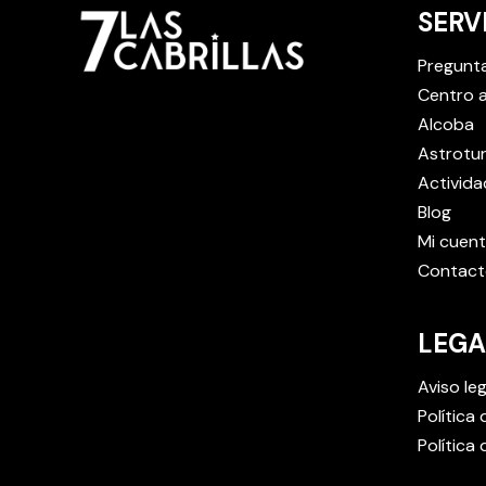
SERV
c
h
Pregunt
e
Centro a
s
Alcoba
?
Astrotu
E
Activida
s
Blog
c
Mi cuen
r
Contact
i
b
LEGA
e
l
Aviso leg
a
Política
s
Política
f