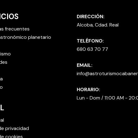
ICIOS
DIRECCIÓN:
Alcoba, Cdad. Real
as frecuentes
stronómico planetario
TELÉFONO:
680 63 70 77
rismo
des
EMAIL:
info@astroturismocabane
ta
o
HORARIO:
Lun - Dom / 11:00 AM - 20
L
al
 de privacidad
 de cookies